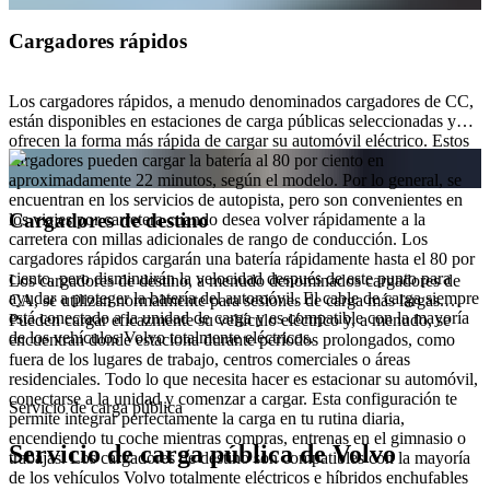
Cargadores rápidos
Los cargadores rápidos, a menudo denominados cargadores de CC,
están disponibles en estaciones de carga públicas seleccionadas y
ofrecen la forma más rápida de cargar su automóvil eléctrico. Estos
cargadores pueden cargar la batería al 80 por ciento en
aproximadamente 22 minutos, según el modelo. Por lo general, se
encuentran en los servicios de autopista, pero son convenientes en
Cargadores de destino
los viajes por carretera cuando desea volver rápidamente a la
carretera con millas adicionales de rango de conducción. Los
cargadores rápidos cargarán una batería rápidamente hasta el 80 por
ciento, pero disminuirán la velocidad después de este punto para
Los cargadores de destino, a menudo denominados cargadores de
ayudar a proteger la batería del automóvil. El cable de carga siempre
CA, se utilizan normalmente para sesiones de carga más largas.
está conectado a la unidad de carga y es compatible con la mayoría
Pueden cargar eficazmente su vehículo eléctrico y, a menudo, se
de los vehículos Volvo totalmente eléctricos.
encuentran donde estaciona durante períodos prolongados, como
fuera de los lugares de trabajo, centros comerciales o áreas
residenciales. Todo lo que necesita hacer es estacionar su automóvil,
conectarse a la unidad y comenzar a cargar. Esta configuración te
Servicio de carga pública
permite integrar perfectamente la carga en tu rutina diaria,
encendiendo tu coche mientras compras, entrenas en el gimnasio o
Servicio de carga pública de Volvo
trabajas. Los cargadores de destino son compatibles con la mayoría
de los vehículos Volvo totalmente eléctricos e híbridos enchufables