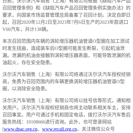
日前，沃尔沃汽车销售（上海）有限公司根据《缺陷汽车产品
召回管理条例》和《缺陷汽车产品召回管理条例实施办法》的
要求，向国家市场监督管理总局备案了召回计划。决定自即日
起，召回2020年12月2日至2023年7月6日生产的2023年款进口
V60汽车，共计138辆。
本次召回范围内车辆的涡轮增压器机油管道O型圈在加工测试
时发生扭曲，造成装车后O型圈可能发生断裂，引起机油泄
漏。泄漏的机油会接触到涡轮增压器表面，可能导致泄漏的机
油起火，存在安全隐患。
沃尔沃汽车销售（上海）有限公司将通过沃尔沃汽车授权经销
商，免费为召回范围内的车辆更换涡轮增压器机油管道O型
圈，以消除安全隐患。
沃尔沃汽车销售（上海）有限公司将以挂号信等形式，通知相
关用户。沃尔沃汽车授权经销商也将主动联系相关车主，安排
召回事宜。用户可通过手机和固定电话，拨打沃尔沃汽车售后
服务热线：10108666进行咨询。此外，也可登录网站
[
www.dpac.org.cn
、
www.recall.org.cn
，关注微信公众号