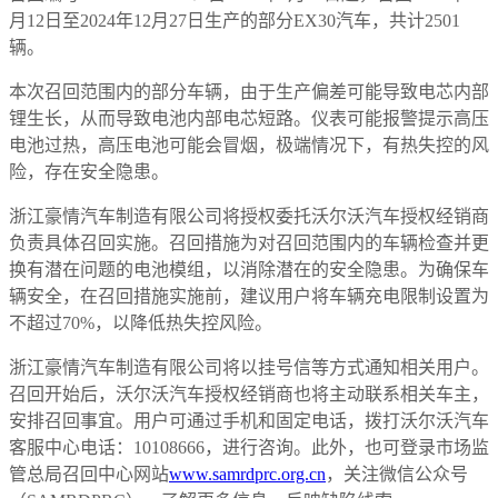
月12日至2024年12月27日生产的部分EX30汽车，共计2501
辆。
本次召回范围内的部分车辆，由于生产偏差可能导致电芯内部
锂生长，从而导致电池内部电芯短路。仪表可能报警提示高压
电池过热，高压电池可能会冒烟，极端情况下，有热失控的风
险，存在安全隐患。
浙江豪情汽车制造有限公司将授权委托沃尔沃汽车授权经销商
负责具体召回实施。召回措施为对召回范围内的车辆检查并更
换有潜在问题的电池模组，以消除潜在的安全隐患。为确保车
辆安全，在召回措施实施前，建议用户将车辆充电限制设置为
不超过70%，以降低热失控风险。
浙江豪情汽车制造有限公司将以挂号信等方式通知相关用户。
召回开始后，沃尔沃汽车授权经销商也将主动联系相关车主，
安排召回事宜。用户可通过手机和固定电话，拨打沃尔沃汽车
客服中心电话：10108666，进行咨询。此外，也可登录市场监
管总局召回中心网站
www.samrdprc.org.cn
，关注微信公众号