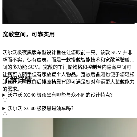
宽敞空间，可靠实用
沃尔沃极夜黑版车型设计旨在让您眼前一亮。该款 SUV 并非
华而不实，徒有虚表，而是一款搭载智能技术和宽敞驾驶舱空
间的多功能 SUV。宽敞的车门储物格和控制台内隐藏空间可
让您可以随手但有序放置个人物品。宽敞后备厢也便于您轻松
了解详情
卸货。只需放倒后排座椅靠背即可满足您对车辆更大装载能力
的需求。
沃尔沃 XC40 极夜黑有哪些与众不同的设计特点？
沃尔沃 XC40 极夜黑是油车吗？