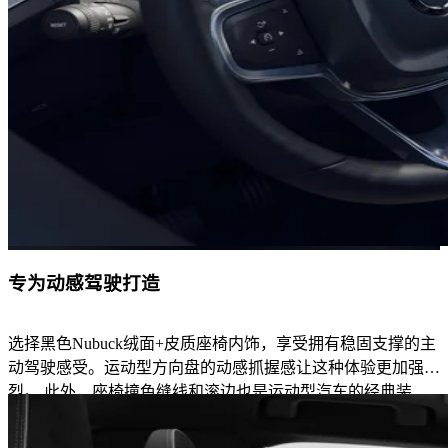
专为动感驾驶打造
选择黑色Nubuck绒面+皮质座椅内饰，享受拥有稳固支撑的主
动驾驶感受。运动型方向盘的动感抓握感让这种体验更加强
烈。 此外，座椅撞色缝线和滚边也是运动型汽车的经典装
饰。