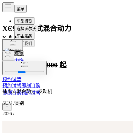
1
1
1
/
/
/
0
0
0
XC90
插电式混合动力
XC90
概览
内饰
¥469,900
¥795,900
起
功能
预约试驾
预约试驾
即刻订购
插电式混合动力
/
发动机
即刻订购
预约试驾
SUV
/
类别
2026
/