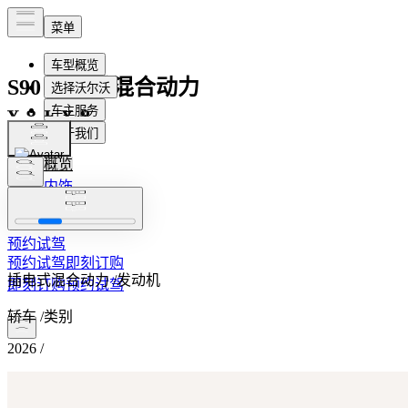
S90
插电式混合动力
S90
概览
内饰
¥499,900
起
功能
预约试驾
预约试驾
即刻订购
插电式混合动力
/
发动机
即刻订购
预约试驾
轿车
/
类别
2026
/