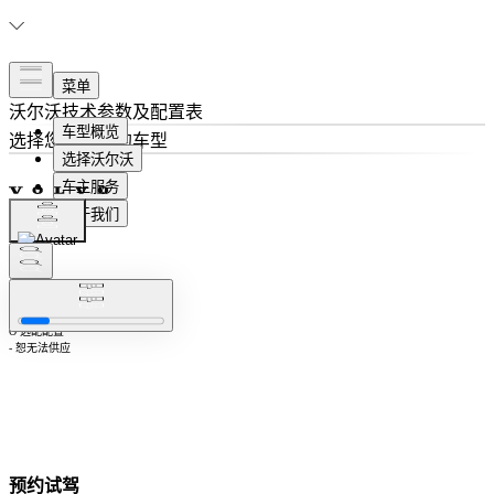
沃尔沃
技术参数及配置表
选择
您想了解的车型
隐藏相同配置
注：S 标准配置
O 选配配置
- 恕无法供应
预约试驾