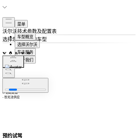
沃尔沃
技术参数及配置表
选择
您想了解的车型
隐藏相同配置
注：S 标准配置
O 选配配置
- 恕无法供应
预约试驾