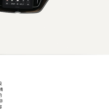
设
精
的
华
容