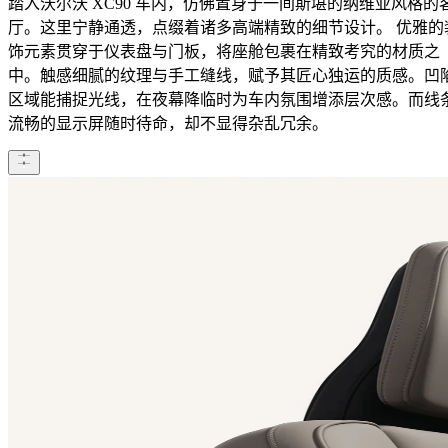
踏入沃尔沃 XC90 车内，仿佛置身于一间斯堪的纳维亚风格的
厅。这里宁静通透，点缀着诸多高端精致的细节设计。 优雅的
饰元素贯穿于仪表盘与门板，将座舱包裹在精致考究的材质之
中。触感细腻的纹理与手工缝线，赋予其匠心独运的质感。凹
区域能捕捉光线，在夜幕降临时为车内氛围增添层次感。而线
流畅的显示屏随时待命，却不显得杂乱冗余。