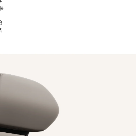
客
装
陷
条