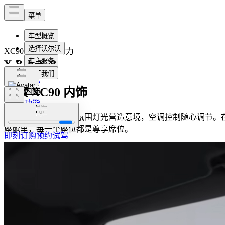
XC90
轻度混合动力
概览
探索 XC90 内饰
内饰
功能
雅致材质点缀其间，氛围灯光营造意境，空调控制随心调节。
预约试驾
即刻订购
座舱里，每一个座位都是尊享席位。
即刻订购
预约试驾