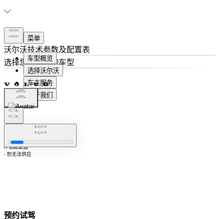
沃尔沃
技术参数及配置表
选择
您想了解的车型
隐藏相同配置
注：S 标准配置
O 选配配置
- 恕无法供应
预约试驾