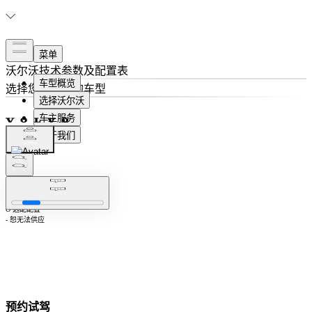
沃尔沃
技术参数及配置表
选择
您想了解的车型
隐藏相同配置
注：S 标准配置
O 选配配置
- 恕无法供应
预约试驾