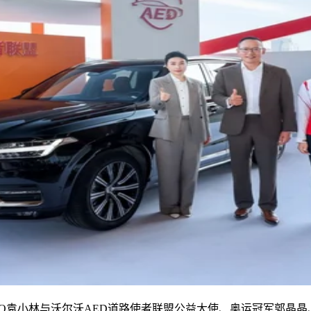
O袁小林与沃尔沃AED道路使者联盟公益大使、奥运冠军郭晶