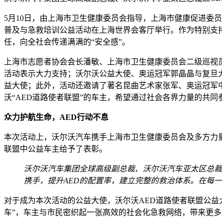
5月10日，由上海市卫生健康委员会指导，上海市健康促进委
普及与急救培训公益活动在上海世界会客厅举行。作为特别支
任，向全社会传递满满的“安全感”。
上海市志愿者协会会长潘敏、上海市卫生健康委员会二级巡视
活动表示大力支持；沃尔沃公益大使、奥运冠军郭晶晶与复旦大
益大使；此外，活动还邀请了著名昆曲艺术家张军、奥运冠军
沃“AED道路使者联盟”的车主，希望通过社会各界力量的共
众力护航生命，AED行动不息
本次活动上，沃尔沃汽车携手上海市卫生健康委员会及多方力量
联盟中公益车主给予了表彰。
沃尔沃汽车集团全球高级副总裁、沃尔沃汽车亚太区总裁
携手，提升AED的配置率，建立完整的救治体系。在每
对于成为本次活动的公益大使，沃尔沃AED道路使者联盟公益
车”，车主与市民密织起一张高效的社会化急救网络，带来更多