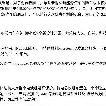
策正式退场，对于消费者而言，意味着购买新能源汽车的购车成本
旗舰店支付5,000元纯电C40及XC40纯电版车型订金，即可在支付尾
新能源汽车的朋友们，可以趁着这次优惠福利的机会，为自己的家
沃尔沃汽车在纯电时代的全新设计元素，力求将人文、自然、科技三
椅采用Nubuck绒面、可持续材料Microtech皮质混合打
座舱的每一个细节。
支付5,000元纯电C40及XC40纯电版车型订金，即可在支付尾款时享
整体结构来对整个电池组进行保护，将电芯模组布置在一个个独
。此外，“天网级别”的BMS精准电池管理系统以及“低导热源
靠性，为驾乘者保驾护航。