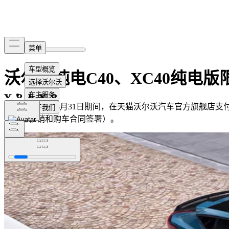
沃尔沃纯电C40、XC40纯电版限
2023年2月1日-3月31日期间，在天猫沃尔沃汽车官方旗舰店支付5
成订金核销和购车合同签署）。