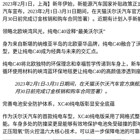
2023年2月1日，上海】新年伊始，新能源汽车国家补贴政
汽车宣布，2023年2月1日-3月31日期间，在天猫沃尔沃汽车官方
月30日前完成订金核销和购车合同签署）。近期有计划入手
领略北欧峡湾风光，纯电C40诠释“最美沃尔沃”
身为来自斯堪的纳维亚半岛的北欧豪华品牌，纯电C40融合了
型，更让纯电C40成为经典与未来的交汇点。
纯电C40将北欧独特的环保理念和幸福哲学传递到车身上，新车座
循环使用材料的峡湾蓝环保地毯更让纯电C40的高颜值渗透到
2023年2月1日-3月31日期间，在天猫沃尔沃汽车官方旗舰店
月30日前完成订金核销和购车合同签署）。
完善电池安全防护体系，XC40纯电版彰显安全底蕴
作为沃尔沃汽车的首款纯电车型，XC40纯电版采用了网格式
能。车身多处的防撞梁更是能够有效地保护电池免受碰撞的影响
正压阻氧”防火控温六大核心技术，可以进一步保障电池的可