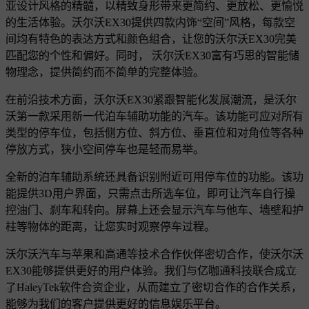
亚设计风格的精髓，以精致身形带来更简约、更放松、更愉悦
的生活体验。沃尔沃EX30提供四款内饰“空间”风格，每款空
间均有特色的表达方式和颜色组合，让您的沃尔沃EX30完美
匹配您的个性和偏好。同时， 沃尔沃EX30富有巧思的智能储
物理念，提供简约而不简单的完整体验。
在前沿技术方面，沃尔沃EX30紧跟智能化发展潮流，是沃尔
沃第一款采用新一代泊车辅助功能的汽车。该功能可应对所有
类型的停车位，包括侧方位、斜方位、垂直位和对角位等各种
停放方式，狭小空间停车也是轻而易举。
全新的泊车辅助系统还具备识别附近可用停车位的功能。该功
能提供3D用户界面，只需点击所选车位，即可让汽车自行操
控油门、刹车和转向。屏幕上还会显示汽车与他车、墙壁和护
柱等物体的距离，让您实时观察停车过程。
沃尔沃汽车与苹果和高通等技术合作伙伴密切合作，使沃尔沃
EX30能够提供更好的用户体验。我们与亿咖通科技联合成立
了HaleyTek软件合资企业，从而建立了密切合作的合作关系，
能够为我们的客户提供更好的信息娱乐平台。