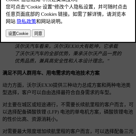
现力的“萤岩黄”，其设计灵感来自于生长在瑞典西海岸岩石上
的地衣，尽显魅力与个性。
沃尔沃汽车总裁兼首席执行官骆文襟表示：“沃尔
沃EX30可能是品牌有史以来最小的SUV，身形虽
然精致，但对客户和沃尔沃的意义却非常重大。在
沃尔沃汽车看来，沃尔沃EX30大有乾坤，它承载
了沃尔沃汽车的全部优势，秉承沃尔沃产品一贯的
优秀品质，兼具高安全性和人本设计理念。”
满足不同人群用车、用电需求的电池技术方案
动力方面，沃尔沃EX30提供三种动力总成方案和两种电池类
型选择，客户可以自由选择最符合自身需求的车型。
对主要在城区或短途通行，不需要长续航里程的客户而言，可
以选择配备磷酸铁锂 (LFP) 电池的单电机方案，磷酸铁锂电池
的性价比高、资源消耗小。
对需要最大限度增加续航里程的客户而言，可以选择配备三元