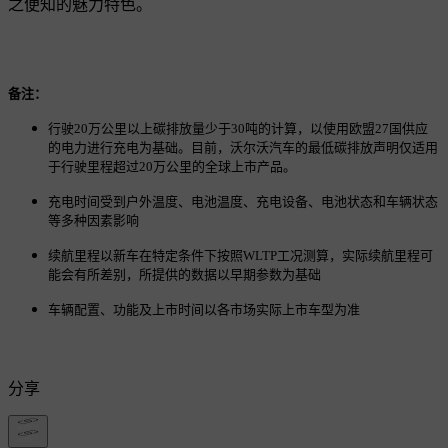
之便知的魅力特色。
备注：
行驶20万公里以上碳排放量少于30吨的计算，以使用欧盟27国供应
的电力进行充电为基础。目前，沃尔沃汽车的最低碳排放声明仅适用
于行驶里程超过20万公里的全球上市产品。
充电时间受到户外温度、电池温度、充电设备、电池状态和车辆状态
等多种因素影响
续航里程以新车在特定条件下按照WLTP工况测算，实际续航里程可
能会有所差别，所提供的数据以早期参数为基础
车辆配置、功能及上市时间以各市场实际上市车型为准
分享