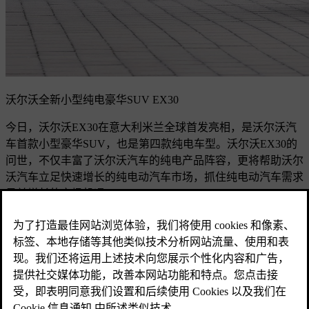
沃尔沃全新小型纯电豪华SUV EX30
今日，沃尔沃EX30在意大利米兰全球首发亮相，是沃尔沃汽
车首款小型豪华SUV，也是第四款纯电车型。沃尔沃EX30的
问世，不仅丰富了沃尔沃汽车的纯电产品阵容，更将帮助沃尔
沃汽车立足快速增长的纯电动汽车市场，抓住纯电动汽车需求
日益增长的市场机遇。
沃尔沃EX30以精致身形展现出沃尔沃汽车的全部设计理念。
外观方面，大轮毂和等长前后悬的设计，让沃尔沃EX30的外
观兼具平衡性和精致感。封闭式前格栅与雷神之锤大灯的设
计，让沃尔沃EX30的前脸造型自信张扬，呈现出沃尔沃新一
代纯电产品的设计风格。此外，沃尔沃EX30提供五种充满活
力的车身配色，例如充满时尚气息的“海云蓝”、明亮而富有表