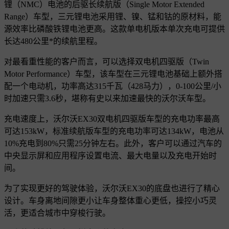
锂（NMC）电池的后驱长续航版（Single Motor Extended
Range）车型，三元锂电池采用锂、镍、锰和钴的原材料，能
源效率比磷酸铁锂电池更高。这款单电机版本单次充电可提供
长达480公里*的续航里程。
对最看重性能的客户而言，可以选择双电机四驱版（Twin
Motor Performance）车型，该车型在三元锂电池基础上额外搭
配一个电动机，功率高达315千瓦（428马力），0-100公里/小
时加速只需3.6秒，堪称有史以来加速最快的沃尔沃车型。
充电速度上，沃尔沃EX30双电机四驱版车型的充电功率最高
可达153kW，标准续航版车型的充电功率可达134kW，电池从
10%充电到80%只需25分钟左右。此外，客户可以通过汽车的
中央显示屏和应用程序设置电流、最大电量以及充电开始时
间。
为了实现更好的驾驶体验，沃尔沃EX30的底盘也进行了精心
设计。车身离地间隙更小让车身整体重心更低，操控小巧灵
活，更适合城市中穿梭行驶。