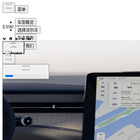
ES90
纯电动
概览
内饰
功能
即刻订购
预约试驾​
预约试驾​
即刻订购