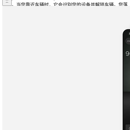
汽车。当您靠近车辆时，它会识别您的设备并解锁车辆。您落
座后即可直接驶离。当您下车后，车辆还会自动上锁。此外，
您还可以通过手机数字钥匙与亲朋好友共用爱车，只需通过数
字钱包向对方发送邀请即可，非常方便。请注意：该功能需要
使用符合条件的设备和操作系统。