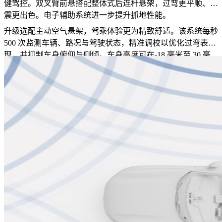
健驾控。双叉臂前悬搭配整体式后连杆悬架，过弯更平顺、滤
震更出色。电子辅助系统进一步提升抓地性能。
升级选配主动空气悬架，驾乘体验更为精致舒适。该系统每秒
500 次监测车辆、路况与驾驶状态，精准调校以优化过弯表
现，并抑制车身俯仰与侧倾。车身高度可在-18 毫米至 30 毫
米范围内升降调节。