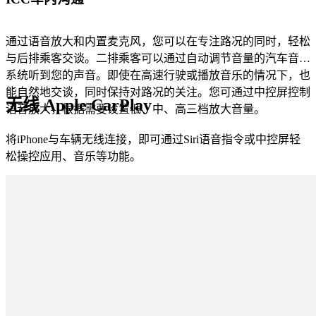
通过语音放大和内置麦克风，您可以在专注路况的同时，轻松
与后排乘客交谈。二排乘客可以通过自动调节音量的汽车音响
系统听到您的声音。即使在高速行驶或播放音乐的情况下，也
能自然地交谈，同时保持对路况的关注。您可通过中控屏控制
无线 Apple CarPlay
语音放大，根据需要设置低、中、高三档放大音量。
将iPhone与车辆无线连接，即可通过Siri语音指令或中控屏轻
松操控应用、音乐等功能。