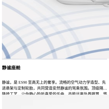
静谧座舱
静谧，是 ES90 至高无上的奢享。流畅的空气动力学造型、先
进悬架与定制轮胎，共同营造安然静谧的驾乘氛围。顶级隔音
降噪工艺，让你静心聆听喜爱的乐曲，亦能远离外界喧嚣，悠
然自在。