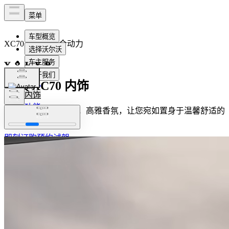
XC70
插电式混合动力
概览
探索 XC70 内饰
内饰
功能
氛围照明，精美饰面，高雅香氛，让您宛如置身于温馨舒适的
斯堪的纳维亚客厅。​
即刻订购
预约试驾
预约试驾
即刻订购