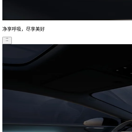
净享呼吸，尽享美好