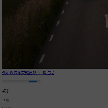
沃尔沃汽车荣耀启航 99 载征程
故事
企业