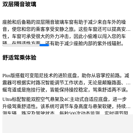
双层隔音玻璃​
座舱和后备箱的双层隔音玻璃车窗有助于减少来自车外的噪
音，使您和您的乘客享受安静之旅。这些车窗还可以提高安全
性，车窗可承受很大的外力冲击，因此小偷难以闯入您的车
辆。在舒适性方面，还有助于减少座舱内部的紫外线辐射。
舒适驾乘体验
Plus版搭载可变阻尼技术的进阶底盘，助你从容掌控前路。减
震器可根据实时路况智能调节工作状态，无论是颠簸路面、蜿
蜒弯道或是拖挂行驶，皆能保持操控稳定，驾乘舒适两不误。
Ultra标配智能双腔空气悬架及4C主动式自适应底盘，进一步
升级驾乘舒适性。该系统可调节车身高度与悬架软硬，持续监
测车辆、路况及驾驶状态，每秒500次动态监测，实时调节阻
尼，实现精准过弯，有效抑制车身俯仰与侧倾。