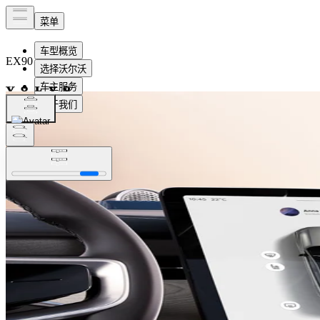
EX90
纯电动
概览
内饰
功能
即刻订购
预约试驾​
预约试驾​
即刻订购