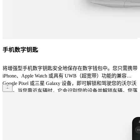
手机数字钥匙
将增强型手机数字钥匙安全地保存在数字钱包中。您只需携带
iPhone、Apple Watch 或具有 UWB（超宽带）功能的兼容
Google Pixel 或三星 Galaxy 设备，即可解锁和驾驶您的沃尔沃
汽车。当您靠近车辆时，它会识别您的设备并解锁车辆。您落
座后即可直接驶离。当您下车后，车辆还会自动上锁。此外，
您还可以通过手机数字钥匙与亲朋好友共用爱车，只需通过数
字钱包向对方发送邀请即可，非常方便。请注意：该功能需要
使用符合条件的设备和操作系统。