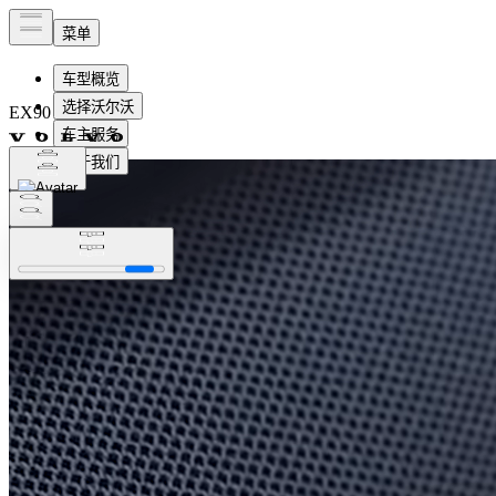
EX90
纯电动
概览
内饰
功能
即刻订购
预约试驾​
预约试驾​
即刻订购