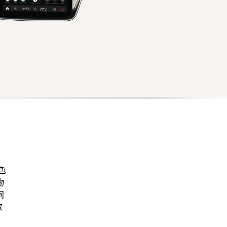
，
色
物
间
致