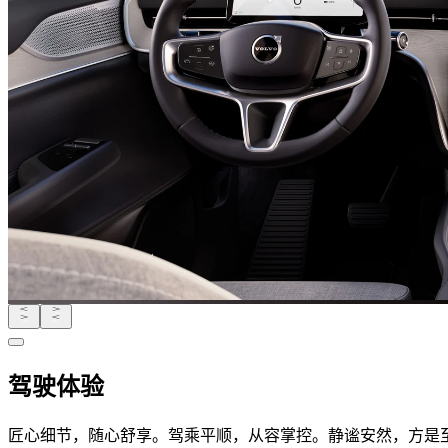
驾驶体验
匠心细节，随心舒享。驾乘平顺，从容掌控。静谧安然，方是