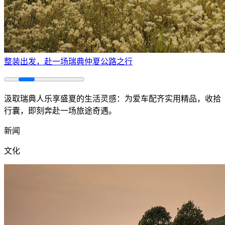
整装出发，赴一场瑞典仲夏公路之行
汲取瑞典人乐享盛夏的生活灵感：为爱车配齐实用精品，收拾
行囊，即刻奔赴一场旅途奇遇。
新闻
文化