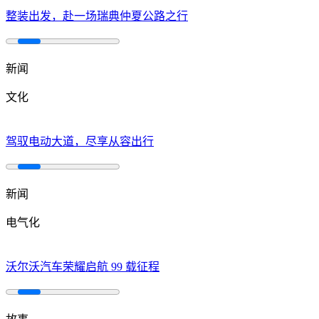
整装出发，赴一场瑞典仲夏公路之行
新闻
文化
驾驭电动大道，尽享从容出行
新闻
电气化
沃尔沃汽车荣耀启航 99 载征程